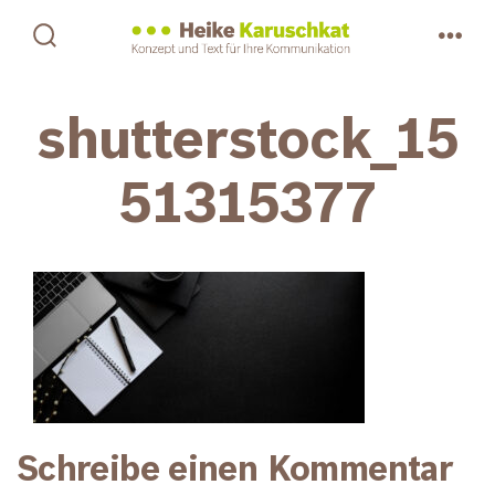
Zum
Inhalt
Suche
Men
ein-/ausblenden
springen
shutterstock_15
51315377
Schreibe einen Kommentar